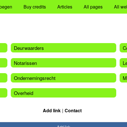
oegen
Buy credits
Articles
All pages
All we
Deurwaarders
C
Notarissen
L
Ondernemingsrecht
M
Overheid
Add link
Contact
Add link