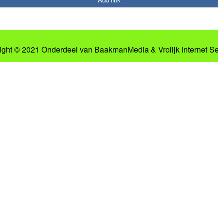
ight © 2021 Onderdeel van
BaakmanMedia
&
Vrolijk Internet S