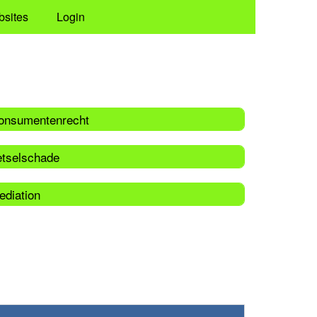
bsites
Login
onsumentenrecht
etselschade
ediation